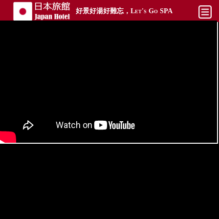
好景好湯好難忘，Let's Go SPA
最新
平價
熱門
奢華
攻略文章
攻略影片
搜尋
帳號