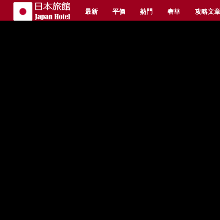
最新
平價
熱門
奢華
攻略文