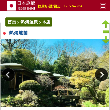
好景好湯好難忘，Let's Go SPA
最新
首頁
熱海溫泉
>
>
本店
平價
熱海慧薗
熱門
奢華
攻略文章
攻略影片
搜尋
帳號