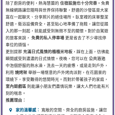
除了廚房的便利，熱海慧薗的
住宿設施也十分完善
。免費
無線網路讓您隨時與世界保持聯繫，舒適的沙發區是大家
窩在一起聊天、分享照片的絕佳場所。臥室裡的床單整潔
舒適，衛浴設備齊全，甚至貼心地準備了拖鞋，讓您從踏
入的那一刻起，就能感受到無微不至的關懷。對於自駕遊
的旅客來說，
免費的私人停車場
更是省去了不少尋找停
車位的煩惱。
更別提那
充滿日式風情的榻榻米地板
，踩在上面，彷彿能
瞬間感受到濃濃的日式情懷。夜晚，您可以在
公共浴池
中泡個舒服的熱水澡，洗去一天的疲憊，或是走到戶外，
利用
燒烤架
舉辦一場愜意的戶外烤肉派對，在花園景的
環繞下，享受難得的悠閒時光。而對於帶著孩子的家庭，
室內遊戲區
則能讓小朋友們盡情玩樂，讓大人們也能有片
刻的喘息。
推薦理由：
家的溫馨感：
寬敞的空間、齊全的廚房設施，讓您