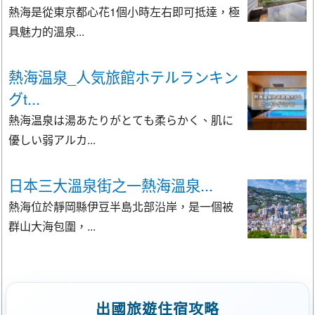
熱海是從東京都心花1個小時左右即可抵達，極
具魅力的溫泉...
熱海温泉_人気旅館ホテルランキン
グt...
熱海温泉は湯あたりがとても柔らかく、肌に
優しい弱アルカ...
日本三大溫泉街之一熱海溫泉...
熱海位於靜岡縣伊豆半島北部沿岸，是一個被
群山大海包圍，...
出國旅遊住宿攻略