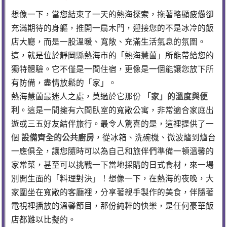
想像一下，當您結束了一天的熱海探索，拖著略顯疲憊卻
充滿期待的身軀，推開一扇木門，迎接您的不是冰冷的飯
店大廳，而是一股溫暖、寬敞、充滿生活氣息的氛圍。
這，就是位於靜岡縣熱海市的「熱海慧薗」所能帶給您的
獨特體驗。它不僅是一間住宿，更像是一個能讓您放下所
有防備，盡情放鬆的「家」。
熱海慧薗最迷人之處，莫過於它那份
「家」的溫度與便
利
。這是一間擁有六間臥室的寬敞公寓，非常適合家庭出
遊或三五好友結伴旅行。最令人驚喜的是，這裡提供了一
個
設備齊全的公共廚房
，從冰箱、洗碗機、微波爐到爐台
一應俱全，讓您隨時可以為自己和旅伴們準備一頓溫馨的
家常菜，甚至可以挑戰一下當地採購的日式食材，來一場
別開生面的「料理對決」！想像一下，在熱海的夜晚，大
家圍坐在寬敞的客廳裡，分享著親手製作的美食，伴隨著
電視裡播放的溫馨節目，那份純粹的快樂，是任何豪華飯
店都難以比擬的。