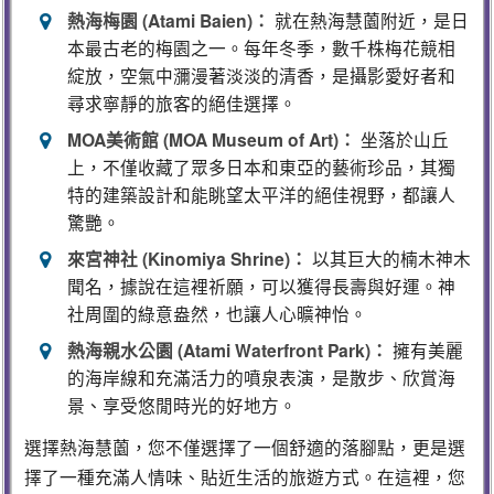
熱海梅園 (Atami Baien)：
就在熱海慧薗附近，是日
本最古老的梅園之一。每年冬季，數千株梅花競相
綻放，空氣中瀰漫著淡淡的清香，是攝影愛好者和
尋求寧靜的旅客的絕佳選擇。
MOA美術館 (MOA Museum of Art)：
坐落於山丘
上，不僅收藏了眾多日本和東亞的藝術珍品，其獨
特的建築設計和能眺望太平洋的絕佳視野，都讓人
驚艷。
來宮神社 (Kinomiya Shrine)：
以其巨大的楠木神木
聞名，據說在這裡祈願，可以獲得長壽與好運。神
社周圍的綠意盎然，也讓人心曠神怡。
熱海親水公園 (Atami Waterfront Park)：
擁有美麗
的海岸線和充滿活力的噴泉表演，是散步、欣賞海
景、享受悠閒時光的好地方。
選擇熱海慧薗，您不僅選擇了一個舒適的落腳點，更是選
擇了一種充滿人情味、貼近生活的旅遊方式。在這裡，您