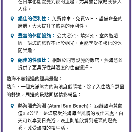
在日本也能感受到家的溫暖，尤其適合家庭或多人
入住。
絕佳的便利性：
免費停車、免費WiFi、設備齊全的
廚房，大大提升了旅途的便利性。
豐富的休閒設施：
公共浴池、燒烤架、室內遊戲
區，讓您的旅程不止於觀光，更能享受多樣化的休
閒樂趣。
絕佳的性價比：
相較於同等設施的飯店，熱海慧薗
提供了更具彈性與溫度的住宿選擇。
熱海不容錯過的經典景點：
熱海，一個充滿魅力的海濱度假勝地，除了入住熱海慧薗
的舒適，周邊的景點同樣精彩紛呈：
熱海陽光海灘 (Atami Sun Beach)：
距離熱海慧薗
僅2.2公里，是您感受熱海海岸風情的最佳去處。白
天可以享受日光浴，晚上則能欣賞到璀璨的燈光
秀，感受熱鬧的夜生活。