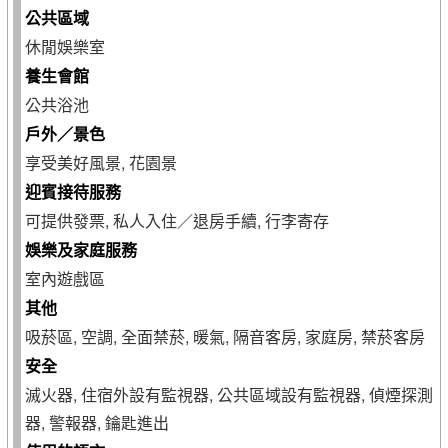
公共區域
休閒娛樂室
養生會館
公共浴池
戶外／景色
享受美好風景, 花園景
迎賓接待服務
可提供發票, 私人入住／退房手續, 行李寄存
娛樂及家庭服務
室內遊戲區
其他
吸菸區, 空調, 全面禁菸, 暖氣, 隔音客房, 家庭房, 禁菸客房
安全
滅火器, 住宿外設有監視器, 公共區域設有監視器, 偵煙探測
器, 警報器, 鑰匙進出