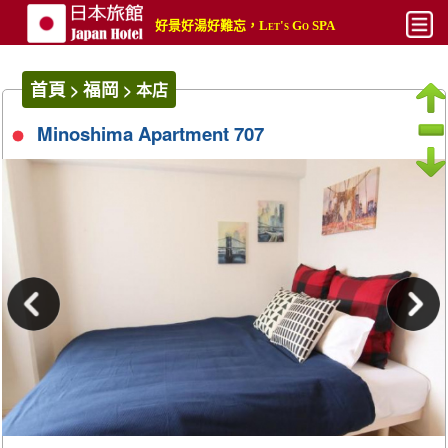
好景好湯好難忘，Let's Go SPA
最新
首頁
福岡
>
>
本店
平價
Minoshima Apartment 707
熱門
奢華
攻略文章
攻略影片
搜尋
帳號