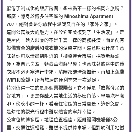
厭倦了制式化的飯店房間，想來點不一樣的福岡之旅嗎？
那麼，隱身於博多住宅區的
Minoshima Apartment
707
，絕對會是你旅程中溫暖又自在的「家外之家」。
這間公寓最大的魅力，在於它完美復刻了「生活感」。走
進屋內，映入眼簾的不是千篇一律的商務裝潢，而是配有
設備齊全的廚房
和
洗衣機
的溫馨空間。這意味著什麼？意
味著你可以清晨到附近的「柳橋連合市場」採買新鮮漁
獲，為自己烹煮一頓豪華海鮮早餐；也意味著旅途中的髒
衣服不必再塞進行李箱，隨時都能清潔如新。再加上
免費
WiFi
和
空調
，所有旅居的便利需求一次滿足。
特別值得一提的是那個
景觀陽台
。它不僅是「放鬆發呆的
好地方」，更是你融入當地生活的秘密角落。早晨泡杯咖
啡，傍晚小酌一杯，看著住宅區的日常風景，這份悠閒，
是匆忙的觀光行程中難以體會的寧靜幸福。
公寓位於博多區，地理位置極佳，距離
福岡機場僅3公
里
，交通往返輕鬆。雖然不提供停車場，但對於利用地鐵