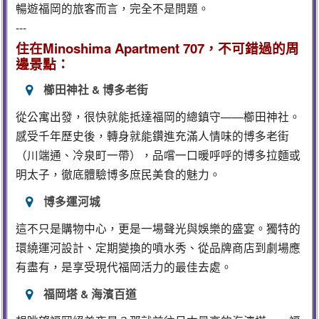
暢遊福岡的旅客而言，完全不是問題。
---
住在Minoshima Apartment 707，不可錯過的周
邊景點：
櫛田神社 & 博多老街
從公寓出發，很快就能抵達福岡的總鎮守——櫛田神社。
感受千年歷史後，轉身就能鑽進充滿人情味的博多老街
（川端通、冷泉町一帶），品嚐一口暖呼呼的博多拉麵或
明太子，徹底體驗博多庶民美食的魅力。
博多運河城
這不只是購物中心，更是一場聲光與娛樂的盛宴。獨特的
環繞運河設計、定期變換的噴水秀、從品牌商店到劇場應
有盡有，是享受現代福岡活力的最佳去處。
福岡塔 & 海濱百道