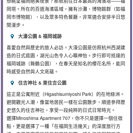
想眺望福岡絕美夜景？那就前往日本最高的海濱塔——福
岡塔。所在的百道海濱區域，擁有沙灘、博物館群（如福
岡市博物館）、以及眾多特色餐廳，非常適合安排半日悠
閒漫步。
大濠公園 & 福岡城跡
喜愛自然與歷史的旅人必訪。大濠公園是仿照杭州西湖建
造的日式庭園，湖光山色令人心曠神怡。步行即可抵達的
福岡城跡（舞鶴公園），在春天是知名的櫻花名所，能同
時感受自然與人文底蘊。
住吉神社 & 東住吉公園
這正是公寓附近（Higashisumiyoshi Park）的在地綠洲。
避開觀光人潮，像當地居民一樣在公園散步，順道參拜歷
史悠久的住吉神社，享受一段純粹的日式日常時光。
選擇Minoshima Apartment 707，你不只是選擇一個住宿
點，更是選擇了一種「在福岡生活幾天」的深度旅行方