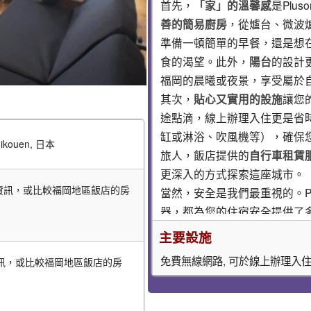
首先，
「家」的溫馨感
是Plu
善的簡易廚房
，從爐台、微波
準備一頓簡單的早餐，還是想
食的渴望。此外，
陽台
的設計
福岡的晨曦或夜景，享受屬於
其次，
貼心又實用的設施
讓您
途點滴，線上辦理入住更是省
缸或淋浴、吹風機等），確保
hikouen, 日本
旅人，飯店提供的
自行車租賃
更深入的方式探索這座城市。
價格資訊，或比較福岡地區飯店的房
當然，安全是我們最重視的。Plu
器，都為您的住宿安全提供了
福岡必訪景點推薦，讓你的旅
主要設施
選擇Plusone Nishik
免費無線網路, 可於線上辦理入
格資訊，或比較福岡地區飯店的房
短暫的車程，就能輕鬆抵達以
大濠公園 (Ohori Park)
：