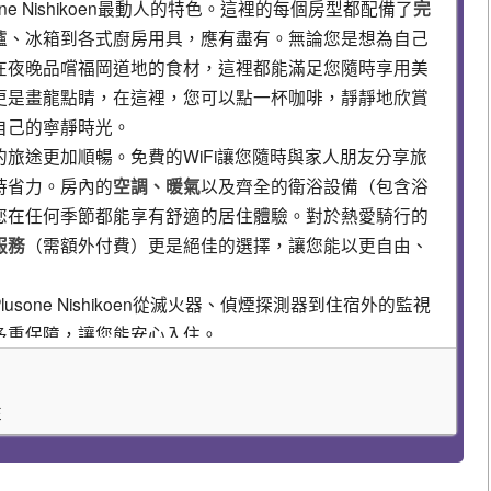
sone Nishikoen最動人的特色。這裡的每個房型都配備了
完
爐、冰箱到各式廚房用具，應有盡有。無論您是想為自己
在夜晚品嚐福岡道地的食材，這裡都能滿足您隨時享用美
更是畫龍點睛，在這裡，您可以點一杯咖啡，靜靜地欣賞
自己的寧靜時光。
的旅途更加順暢。免費的WiFi讓您隨時與家人朋友分享旅
時省力。房內的
空調、暖氣
以及齊全的衛浴設備（包含浴
您在任何季節都能享有舒適的居住體驗。對於熱愛騎行的
服務
（需額外付費）更是絕佳的選擇，讓您能以更自由、
sone Nishikoen從滅火器、偵煙探測器到住宿外的監視
多重保障，讓您能安心入住。
程更加精彩！
oen，您就擁有了探索福岡的絕佳起點。飯店周邊交通便利，步行或
住
下精彩景點：
離飯店不遠，這個城市綠洲擁有廣闊的湖泊和日式庭園，是