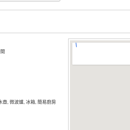
散步、慢跑、野餐的絕佳
舞鶴公園 (Maizuru Park)
勝地。登上天守閣，俯瞰
福岡巨蛋 (Fukuoka Dome
錯過的。無論是否有賽事
福岡市博物館 (Fukuoka Ci
了豐富的文物，從古代到
浴間
天神地區 (Tenjin Area)
：
堂。這裡有大型百貨公司
所有慾望。
Plusone Nishikoe
在這裡，您可以真正地放鬆下
途。別猶豫了，預訂Plusone 
壺, 微波爐, 冰箱, 簡易廚房