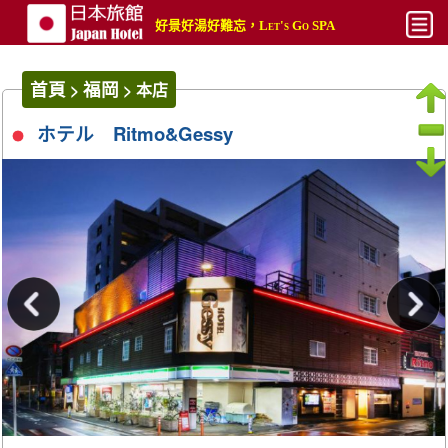
好景好湯好難忘，Let's Go SPA
最新
首頁
福岡
>
>
本店
平價
ホテル Ritmo&Gessy
熱門
奢華
攻略文章
攻略影片
搜尋
帳號