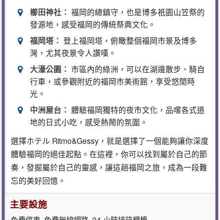
櫛田神社：
福岡的總鎮守，也是博多祇園山笠祭的
發源地，感受福岡的傳統祭典文化。
福岡塔：
登上福岡塔，俯瞰整個福岡市景及博多
灣，尤其夜景令人讚嘆。
大濠公園：
市區內的綠洲，可以在湖邊散步、騎自
行車，或參觀附近的福岡市美術館，享受悠閒時
光。
中洲屋台：
體驗福岡獨特的夜市文化，品嚐各式道
地的日式小吃，感受熱鬧的氛圍。
選擇ホテル Ritmo&Gessy，就是選擇了一個能夠讓你深度
體驗福岡的絕佳起點。在這裡，你可以找到屬於自己的節
奏，發掘屬於自己的靈感，讓這趟福岡之旅，成為一段難
忘的美好回憶。
主要設施
免費停車, 免費無線網路, 24 小時接待櫃檯