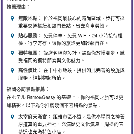
推薦理由：
無敵地點：
位於福岡最核心的時尚區域，步行可達
重要交通樞紐和熱門景點，省去舟車勞頓。
貼心服務：
免費停車、免費 WiFi、24 小時接待櫃
檯、行李寄存，讓你的旅途更加輕鬆自在。
獨特氛圍：
飯店名稱與設計，鼓勵你放慢腳步，感
受福岡的獨特節奏與文化魅力。
高性價比：
在市中心地段，提供如此完善的設施與
服務，絕對物超所值。
福岡必訪景點推薦：
在ホテル Ritmo&Gessy 的基礎上，你的福岡之旅可以更
加精彩。以下為你推薦幾個不容錯過的景點：
太宰府天滿宮：
距離市區不遠，是供奉學問之神菅
原道真的重要神社，充滿歷史文化氣息，周邊的表
參道也充滿特色小店。