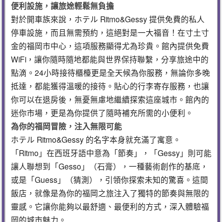
便利設施，讓旅途輕鬆無負擔
對於開車族來說，ホテル Ritmo&Gessy 提供免費的私人
停車設施，而且無需預約，這絕對是一大福音！在寸土寸
金的福岡市中心，這項服務顯得尤為珍貴。館內提供免費
WiFi，讓你隨時隨地都能與世界保持聯繫，分享旅途中的
點滴。24小時接待櫃檯更是全天候為你服務，無論你多晚
抵達，都能獲得溫暖的接待。貼心的行李寄存服務，也讓
你可以在退房後，無憂無慮地繼續探索這座城市。館內的
迷你市場，更是為你提供了隨時補充所需的小便利。
為你的福岡冒險，注入無限可能
ホテル Ritmo&Gessy 的名字本身就充滿了寓意。
「Ritmo」在西班牙語中意為「節奏」，「Gessy」則可能
讓人聯想到「Gesso」（石膏），一種藝術創作的基底，
或是「Guess」（猜測），引領你探索未知的驚喜。這間
飯店，就像是為你的福岡之旅注入了獨特的節奏與無限的
靈感。它讓你能夠以最舒適、最便利的方式，深入體驗福
岡的城市魅力。