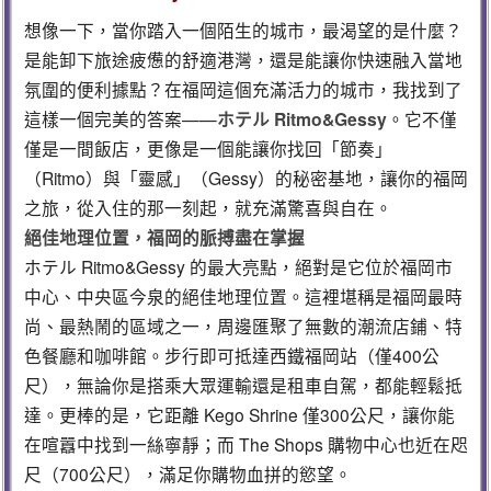
想像一下，當你踏入一個陌生的城市，最渴望的是什麼？
是能卸下旅途疲憊的舒適港灣，還是能讓你快速融入當地
氛圍的便利據點？在福岡這個充滿活力的城市，我找到了
這樣一個完美的答案——
ホテル Ritmo&Gessy
。它不僅
僅是一間飯店，更像是一個能讓你找回「節奏」
（Ritmo）與「靈感」（Gessy）的秘密基地，讓你的福岡
之旅，從入住的那一刻起，就充滿驚喜與自在。
絕佳地理位置，福岡的脈搏盡在掌握
ホテル Ritmo&Gessy 的最大亮點，絕對是它位於福岡市
中心、中央區今泉的絕佳地理位置。這裡堪稱是福岡最時
尚、最熱鬧的區域之一，周邊匯聚了無數的潮流店鋪、特
色餐廳和咖啡館。步行即可抵達西鐵福岡站（僅400公
尺），無論你是搭乘大眾運輸還是租車自駕，都能輕鬆抵
達。更棒的是，它距離 Kego Shrine 僅300公尺，讓你能
在喧囂中找到一絲寧靜；而 The Shops 購物中心也近在咫
尺（700公尺），滿足你購物血拼的慾望。