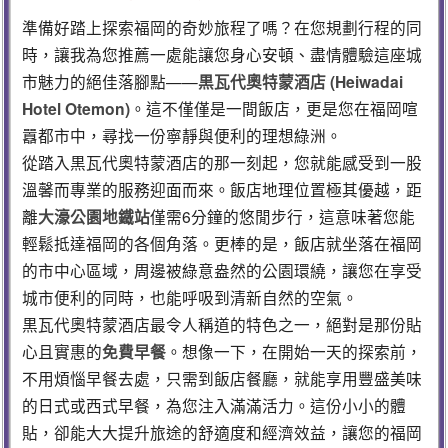
準備好踏上探索福岡的奇妙旅程了嗎？在您規劃行程的同
時，讓我為您推薦一處能讓您身心安頓、盡情體驗這座城
市魅力的絕佳落腳點——
黒瓦代奧特蒙酒店 (Heiwadai
Hotel Otemon)
。這不僅僅是一間飯店，更是您在福岡喧
囂都市中，尋找一份寧靜與便利的理想綠洲。
從踏入黒瓦代奧特蒙酒店的那一刻起，您就能感受到一股
溫馨而專業的服務迎面而來。飯店地理位置極其優越，距
離
大濠公園地鐵站
僅需6分鐘的悠閒步行，這意味著您能
輕鬆抵達福岡的各個角落。更棒的是，飯店就坐落在福岡
的市中心區域，周邊被綠意盎然的公園環繞，讓您在享受
城市便利的同時，也能呼吸到清新自然的空氣。
黒瓦代奧特蒙酒店最令人稱道的特色之一，絕對是那份貼
心且實惠的
免費早餐
。想像一下，在開始一天的探索前，
不用煩惱早餐去處，只需到飯店餐廳，就能享用豐盛美味
的日式或西式早餐，為您注入滿滿活力。這份小小的體
貼，卻能大大提升旅途的舒適度和經濟效益，讓您的福岡