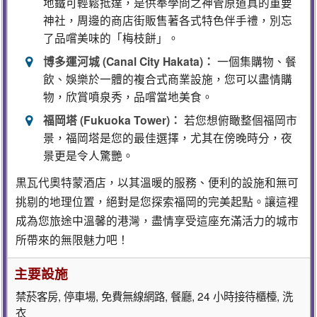
地鐵可輕鬆抵達，是供奉學問之神菅原道真的重要
神社，周邊的商店街販售著各式特色伴手禮，別忘
了品嚐美味的「梅枝餅」。
博多運河城 (Canal City Hakata)：
一個集購物、餐
飲、娛樂於一體的複合式商業設施，您可以盡情購
物，欣賞噴泉秀，品嚐當地美食。
福岡塔 (Fukuoka Tower)：
若您想俯瞰整個福岡市
景，福岡塔是您的最佳選擇，尤其在傍晚時分，夜
景更是令人驚艷。
黒瓦代奧特蒙酒店，以其溫暖的服務、便利的設施和無可
挑剔的地理位置，絕對是您探索福岡的完美起點。讓這裡
成為您旅途中溫馨的港灣，盡情享受這座充滿活力的城市
所帶來的無限魅力吧！
主要設施
禁菸客房, 停車場, 免費無線網路, 餐廳, 24 小時接待櫃檯, 洗
衣