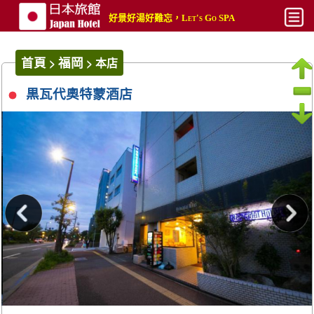
好景好湯好難忘，Let's Go SPA
最新
首頁
福岡
>
>
本店
平價
黒瓦代奧特蒙酒店
熱門
奢華
攻略文章
攻略影片
搜尋
帳號