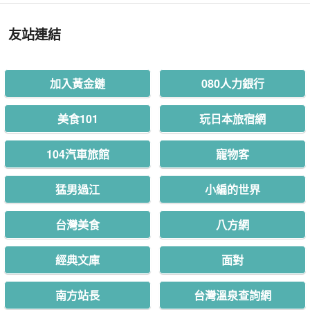
友站連結
加入黃金鏈
080人力銀行
美食101
玩日本旅宿網
104汽車旅館
寵物客
猛男過江
小編的世界
台灣美食
八方網
經典文庫
面對
南方站長
台灣溫泉查詢網