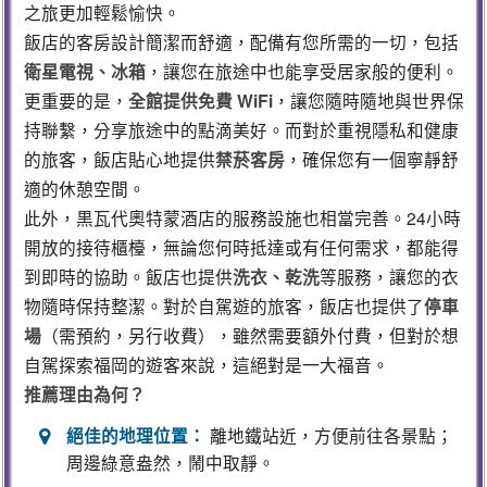
之旅更加輕鬆愉快。
飯店的客房設計簡潔而舒適，配備有您所需的一切，包括
衛星電視、冰箱
，讓您在旅途中也能享受居家般的便利。
更重要的是，
全館提供免費 WiFi
，讓您隨時隨地與世界保
持聯繫，分享旅途中的點滴美好。而對於重視隱私和健康
的旅客，飯店貼心地提供
禁菸客房
，確保您有一個寧靜舒
適的休憩空間。
此外，黒瓦代奧特蒙酒店的服務設施也相當完善。24小時
開放的接待櫃檯，無論您何時抵達或有任何需求，都能得
到即時的協助。飯店也提供
洗衣、乾洗
等服務，讓您的衣
物隨時保持整潔。對於自駕遊的旅客，飯店也提供了
停車
場
（需預約，另行收費），雖然需要額外付費，但對於想
自駕探索福岡的遊客來說，這絕對是一大福音。
推薦理由為何？
絕佳的地理位置：
離地鐵站近，方便前往各景點；
周邊綠意盎然，鬧中取靜。