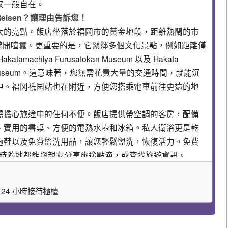
家一般自在。
e Reisen？讓理由告訴您！
大的亮點。飯店坐落於福岡市的黃金地段，距離熱鬧的市
輕鬆避開喧囂。更重要的是，它緊鄰多個文化景點，例如距離僅
akatamachiya Furusatokan Museum 以及 Hakata
d Design Museum。這意味著，您無需花費大量的交通時間，就能沉
中。福冈祇园站也在附近，方便您搭乘電車前往更遠的地
需擔心旅途中的任何不便。飯店提供帶空調的客房，配備
、實用的書桌、方便的電熱水壺和冰箱。私人衛浴更是乾
拖鞋以及免費盥洗用品，讓您輕鬆盥洗，恢復活力。免費
讓您隨時隨地都能與親友分享旅途點滴，或查找旅遊資訊。
讓您倍感安心。24 小時接待櫃檯全天候為您服務，無論您
的回應。飯店也十分重視住客的安全，配備了滅火器、偵
 24 小時接待櫃檯
統、24 小時警衛以及公共區域和住宿外的監視器，讓您
錯過！