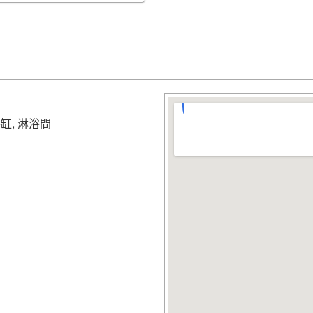
既然您選擇了 Hotel Refer
絕對能讓您的旅程更加精彩：
太宰府天滿宮：
這是福岡
真。漫步在參道上，品嚐
福岡塔：
想俯瞰整個福岡
分，欣賞夕陽灑落在城市
浴缸, 淋浴間
博多運河城：
這是一個集
裡盡情購物，品嚐各式各
大濠公園：
如果您想在城
以在湖邊散步、騎自行車
櫛田神社：
作為博多的總
月的博多祇園山笠祭，更
Hotel Reference R
一個完美的福岡旅程起點。在
這座城市獨特的魅力與人情味。預訂您的