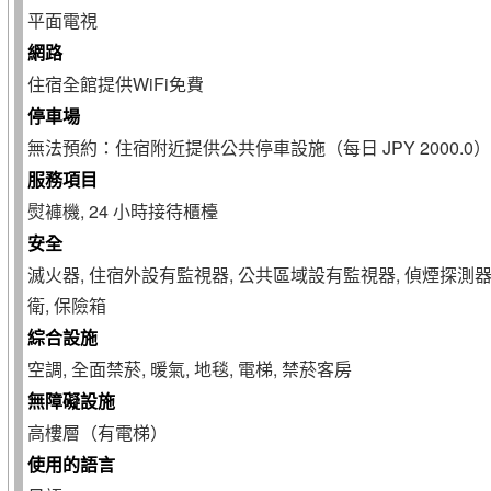
平面電視
網路
住宿全館提供WiFi免費
停車場
無法預約：住宿附近提供公共停車設施（每日 JPY 2000.0） ,
服務項目
熨褲機, 24 小時接待櫃檯
安全
滅火器, 住宿外設有監視器, 公共區域設有監視器, 偵煙探測器, 
衛, 保險箱
綜合設施
空調, 全面禁菸, 暖氣, 地毯, 電梯, 禁菸客房
無障礙設施
高樓層（有電梯）
使用的語言