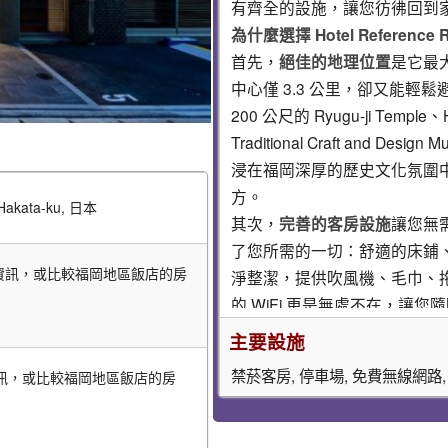
有齊全的設施，讓您彷彿回到
為什麼選擇 Hotel Referenc
首先，
絕佳的地理位置
是它最
中心僅 3.3 公里，卻又能
200 公尺的 Ryugu-ji Temple、H
Traditional Craft an
浸在福岡深厚的歷史文化氛圍
方。
Hakata-ku, 日本
其次，
完善的客房設施
讓您無
了您所需的一切：舒適的床鋪
價格資訊，或比較福岡地區飯店的房
淨整潔，提供吹風機、毛巾、
的 WiFi 更是無處不在，
再者，
貼心的服務與安全措施
主要設施
何時需要協助，都能得到溫暖
禁菸客房, 停車場, 免費無線網路,
格資訊，或比較福岡地區飯店的房
煙探測器、警報器、房卡進出系
能安心入睡。
來到福岡，這些景點絕對不容