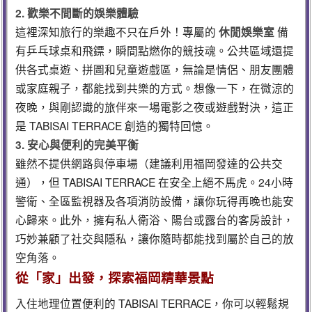
2. 歡樂不間斷的娛樂體驗
這裡深知旅行的樂趣不只在戶外！專屬的
休閒娛樂室
備
有乒乓球桌和飛鏢，瞬間點燃你的競技魂。公共區域還提
供各式桌遊、拼圖和兒童遊戲區，無論是情侶、朋友團體
或家庭親子，都能找到共樂的方式。想像一下，在微涼的
夜晚，與剛認識的旅伴來一場電影之夜或遊戲對決，這正
是 TABISAI TERRACE 創造的獨特回憶。
3. 安心與便利的完美平衡
雖然不提供網路與停車場（建議利用福岡發達的公共交
通），但 TABISAI TERRACE 在安全上絕不馬虎。24小時
警衛、全區監視器及各項消防設備，讓你玩得再晚也能安
心歸來。此外，擁有私人衛浴、陽台或露台的客房設計，
巧妙兼顧了社交與隱私，讓你隨時都能找到屬於自己的放
空角落。
從「家」出發，探索福岡精華景點
入住地理位置便利的 TABISAI TERRACE，你可以輕鬆規