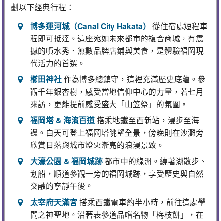
劃以下經典行程：
博多運河城（Canal City Hakata）
從住宿處短程車
程即可抵達。這座宛如未來都市的複合商城，有震
撼的噴水秀、無數品牌店鋪與美食，是體驗福岡現
代活力的首選。
櫛田神社
作為博多總鎮守，這裡充滿歷史底蘊。參
觀千年銀杏樹，感受當地信仰中心的力量，若七月
來訪，更能提前感受盛大「山笠祭」的氛圍。
福岡塔 & 海濱百道
搭乘地鐵至西新站，漫步至海
邊。白天可登上福岡塔眺望全景，傍晚則在沙灘旁
欣賞日落與城市燈火漸亮的浪漫景致。
大濠公園 & 福岡城跡
都市中的綠洲。繞著湖散步、
划船，順道參觀一旁的福岡城跡，享受歷史與自然
交融的寧靜午後。
太宰府天滿宮
搭乘西鐵電車約半小時，前往這處學
問之神聖地。沿著表參道品嚐名物「梅枝餅」，在