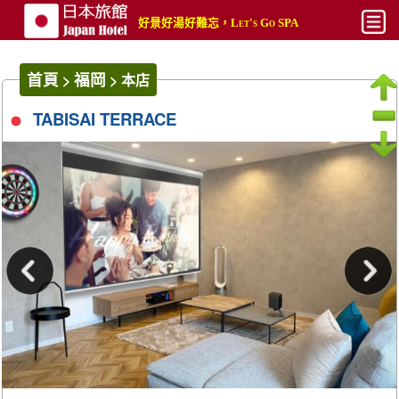
好景好湯好難忘，Let's Go SPA
最新
首頁
福岡
>
>
本店
平價
TABISAI TERRACE
熱門
奢華
攻略文章
攻略影片
搜尋
帳號