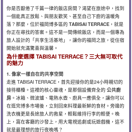
你是否厭倦了千篇一律的飯店房間？渴望在旅途中，找到
一個能真正放鬆、與朋友歡笑、甚至自己下廚的溫暖角
落？那麼，位於福岡博多區的
TABISAI TERRACE
，就是
你正在尋找的答案。這不是一間傳統飯店，而是一個專為
旅人設計的「共享生活基地」，讓你的福岡之旅，從住宿
開始就充滿驚喜與溫馨。
為什麼選擇 TABISAI TERRACE？三大無可取代
的魅力
1. 像家一樣自在的共享空間
走進 TABISAI TERRACE，首先迎接你的是24小時親切的
接待櫃檯。這裡的核心靈魂，是那個設備齊全的
公共廚
房
。冰箱、微波爐、電熱水壺、廚具一應俱全，讓你可以
在逛完博多市場後，立刻回來料理最新鮮的食材。旁邊的
洗衣機更是長途旅人的救星，輕鬆維持行李的輕便。晚
上，窩在客廳的沙發上，用大電視追劇或玩遊戲機，這不
就是最理想的旅行夜晚嗎？